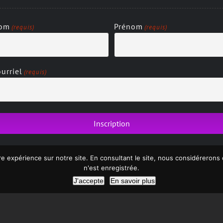
om
Prénom
(requis)
(requis)
urriel
(requis)
re expérience sur notre site. En consultant le site, nous considéreron
n'est enregistrée.
J'accepte
En savoir plus
yright 2013 > 2019 | Tous droits réservés |
Politique de confident