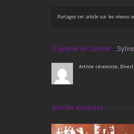
Partagez cet article sur les réseau 
À propos de l'auteur :
Sylvi
Artiste céramiste, Direc
sina
ATELIER « THEATRE D’OMBRES »
Articles similaires