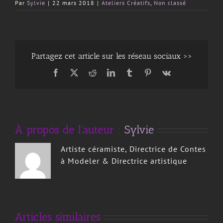
Par
Sylvie
|
22 mars 2018
|
Ateliers Créatifs
,
Non classé
Partagez cet article sur les réseau sociaux >>
Facebook
X
Reddit
LinkedIn
Tumblr
Pinterest
Vk
À propos de l'auteur :
Sylvie
Artiste céramiste, Directrice de Contes
à Modeler & Directrice artistique
ATELIER «
Magie
THEATRE
Articles similaires