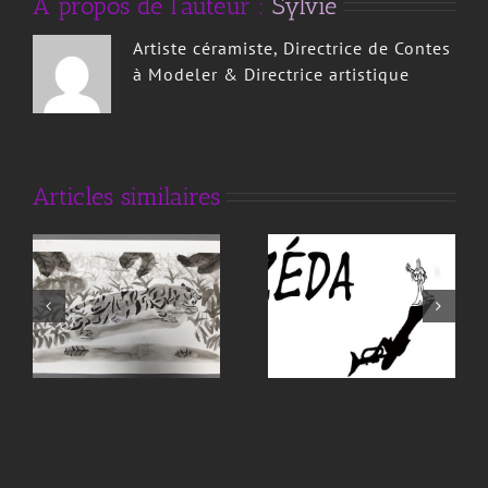
À propos de l'auteur :
Sylvie
Artiste céramiste, Directrice de Contes
à Modeler & Directrice artistique
Arts plastiques
Film d’animations
Articles similaires