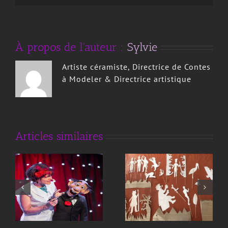
À propos de l'auteur :
Sylvie
Artiste céramiste, Directrice de Contes
à Modeler & Directrice artistique
ATELIER «
Atelier magie
THEATRE
Articles similaires
D’OMBRES »