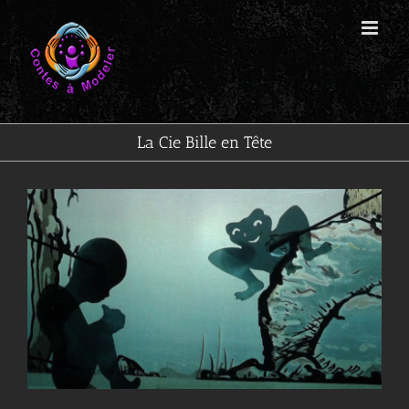
Passer
au
contenu
La Cie Bille en Tête
Voir
l'image
agrandie