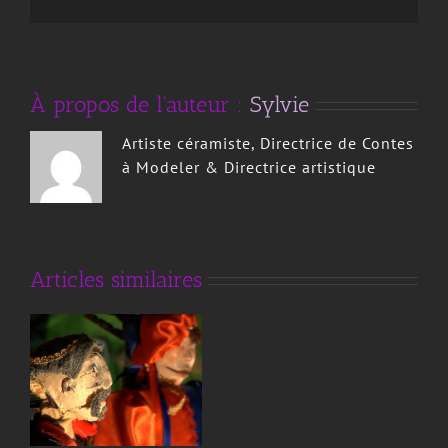
À propos de l'auteur :
Sylvie
Artiste céramiste, Directrice de Contes
à Modeler & Directrice artistique
La Compagnie
Articles similaires
Sans Édulcorant