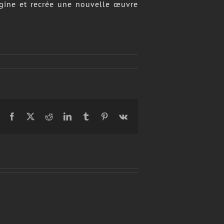
imagine et recrée une nouvelle œuvre
Facebook
X
Reddit
LinkedIn
Tumblr
Pinterest
Vk