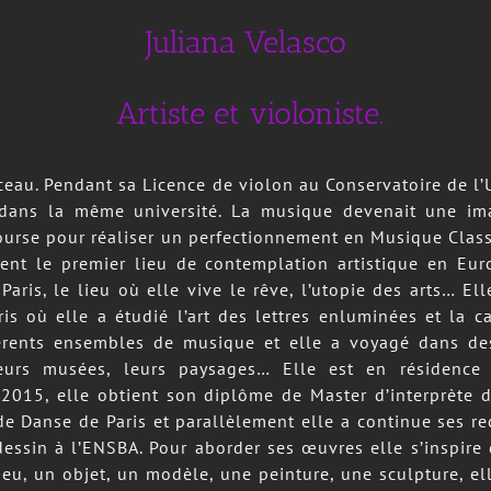
Juliana Velasco
Artiste et violoniste.
ceau. Pendant sa Licence de violon au Conservatoire de l’
s dans la même université. La musique devenait une im
bourse pour réaliser un perfectionnement en Musique Clas
ient le premier lieu de contemplation artistique en Eur
 Paris, le lieu où elle vive le rêve, l’utopie des arts… El
s où elle a étudié l’art des lettres enluminées et la ca
fférents ensembles de musique et elle a voyagé dans de
 leurs musées, leurs paysages… Elle est en résiden
 2015, elle obtient son diplôme de Master d’interprète 
e Danse de Paris et parallèlement elle a continue ses re
dessin à l’ENSBA. Pour aborder ses œuvres elle s’inspire 
eu, un objet, un modèle, une peinture, une sculpture, ell