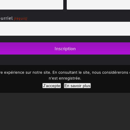
urriel
(requis)
re expérience sur notre site. En consultant le site, nous considéreron
n'est enregistrée.
J'accepte
En savoir plus
yright 2013 > 2026 | Tous droits réservés |
Politique de confident
Site créé par Kikoom – Communication & Marketing Digital