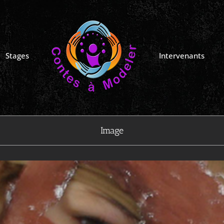
Stages
Intervenants
A Vos Masques ! Prêts,…Jouez !
Image