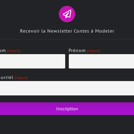
Recevoir la Newsletter Contes à Modeler
om
Prénom
(requis)
(requis)
urriel
(requis)