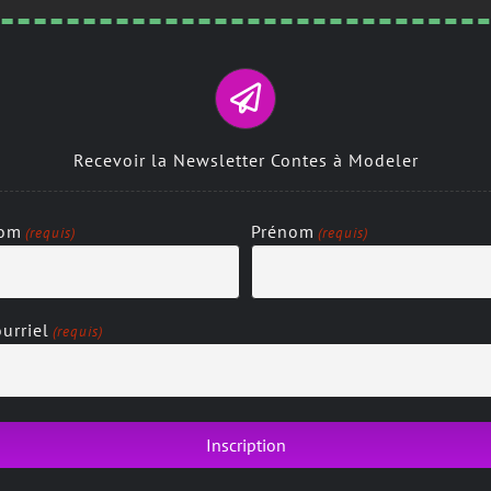
Recevoir la Newsletter Contes à Modeler
om
Prénom
(requis)
(requis)
urriel
(requis)