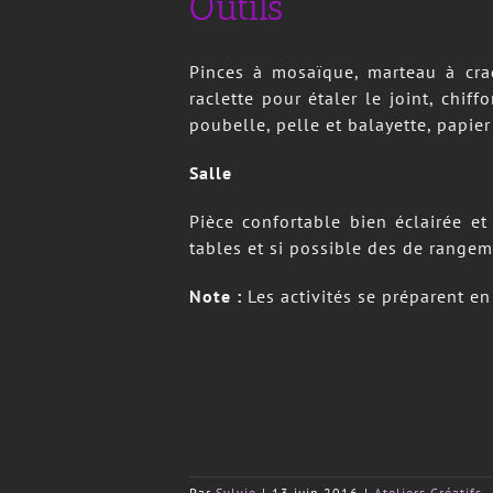
tables et si possible des de rangem
Note
:
Les activités se préparent e
Par
Sylvie
|
13 juin 2016
|
Ateliers Créatifs
Partagez cet article sur les réseau 