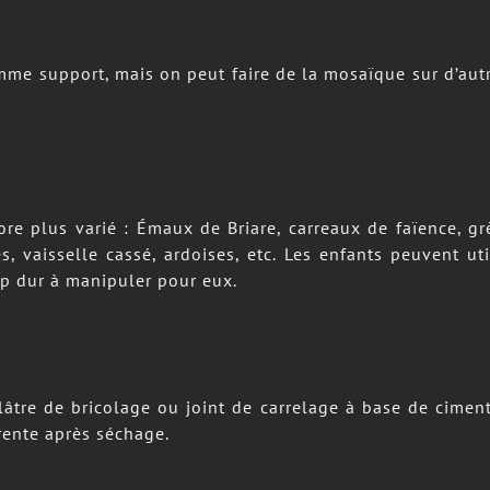
ore plus varié : Émaux de Briare, carreaux de faïence, g
es, vaisselle cassé, ardoises, etc. Les enfants peuvent 
op dur à manipuler pour eux.
lâtre de bricolage ou joint de carrelage à base de ciment
rente après séchage.
ueler, cutter et ciseaux, spatule, un bol pour mettre 
ffons qui ne peluchent pas pour nettoyer la mosaïque aprè
r carbone pour reproduire le motif sur le support
t aérée si possible avec une source d’eau à proximité. L