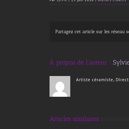
À propos de l'auteur :
Sylvi
Artiste céramiste, Direc
’animations
Magie
Articles similaires