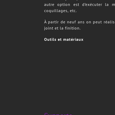
autre option est d’exécuter la 
coquillages, etc.
À partir de neuf ans on peut réali
joint et la finition.
Outils et matériaux
Supports
Généralement on utilise le bois com
céramique, etc.
Les tesselles