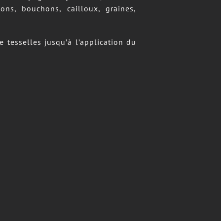
ns, bouchons, cailloux, graines,
 tesselles jusqu’à l’application du
es matières telles que métal, verre,