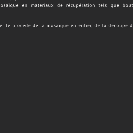
mosaïque en matériaux de récupération tels que bouto
ser le procédé de la mosaïque en entier, de la découpe de
me support, mais on peut faire de la mosaïque sur d’autr