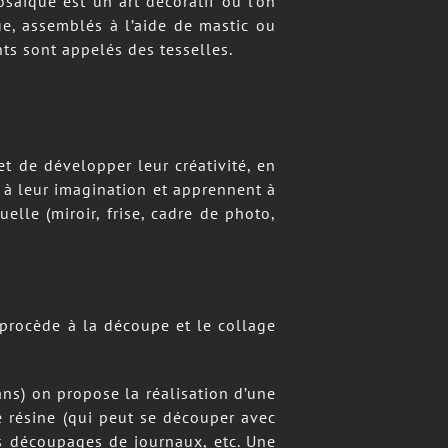
osaïque est un art décoratif où l’on
ue, assemblés à l’aide de mastic ou
nts sont appelés des tesselles.
et de développer leur créativité, en
rs à leur imagination et apprennent à
lle (miroir, frise, cadre de photo,
 procède à la découpe et le collage
 ans) on propose la réalisation d’une
e résine (qui peut se découper avec
es découpages de journaux, etc. Une