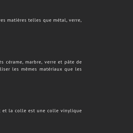
rès cérame, marbre, verre et pâte de
utiliser les mêmes matériaux que les
 et la colle est une colle vinylique
le joint, estèque en caoutchouc ou
s le remplissage des joints, mètre,
a salle doit comporter des grandes