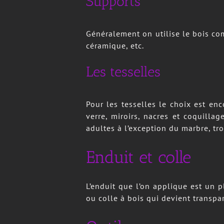
Pour les tesselles le choix est enc
verre, miroirs, nacres et coquillag
adultes à l’exception du marbre, tr
Enduit et colle
L’enduit que l’on applique est un p
ou colle à bois qui devient transpa
Outils
Pinces à mosaïque, marteau à craq
raclette pour étaler le joint, chi
poubelle, pelle et balayette, papie
Salle
Pièce confortable bien éclairée e