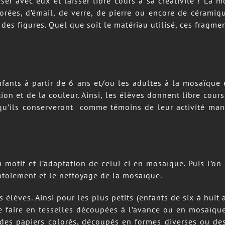
ser avec eux et laisser libre cours à sa créativité ! La m
lorées, d’émail, de verre, de pierre ou encore de céramiq
des figures. Quel que soit le matériau utilisé, ces fragme
enfants à partir de 6 ans et/ou les adultes à la mosaïque 
tion et de la couleur. Ainsi, les élèves donnent libre cou
u’ils conserveront comme témoins de leur activité manue
motif et l’adaptation de celui-ci en mosaïque. Puis l’on
intoiement et le nettoyage de la mosaïque.
 élèves. Ainsi pour les plus petits (enfants de six à huit
e faire en tesselles découpées à l’avance ou en mosaïqu
i des papiers colorés, découpés en formes diverses ou d