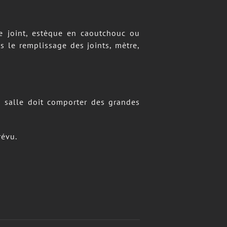
prévu.
Facebook
X
Reddit
LinkedIn
Tumblr
Pinterest
Vk